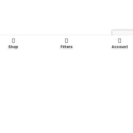
Shop
Filters
Account
Box per ufficio / Prefabbricati per l'ufficio
Via Kennedy, 34 – 24060 Chiuduno (BG) – Italia