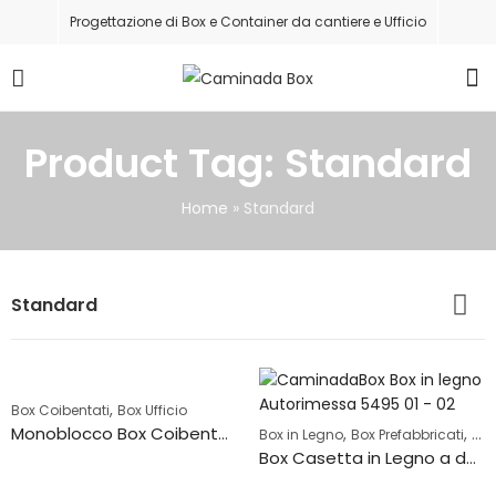
Progettazione di Box e Container da cantiere e Ufficio
Product Tag: Standard
Home
»
Standard
Standard
,
Box Coibentati
Box Ufficio
Monoblocco Box Coibentato ad uso Ufficio – 3079
,
,
Box in Legno
Box Prefabbricati
Cas
Box Casetta in Legno a due falde ad uso ripostiglio – 5495-1