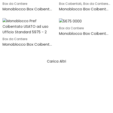
,
,
Box da Cantiere
Box Coibentati
Box da Cantiere
Co
Monoblocco Box Coibentato ad uso Ufficio – CAMIBOX-MON-4112
Monoblocco Box Coibentato ad uso Ufficio – CAMIBOX-MON-4115
Box da Cantiere
Monoblocco Box Coibentato ad uso Ufficio – CAMIBOX-MON-5675-2
Box da Cantiere
Monoblocco Box Coibentato ad uso Ufficio – CAMIBOX-MON-5675-1
Carica Altri