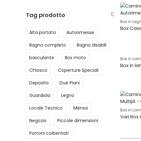
Tag prodotto
Box in Leg
Alta portata
Autorimesse
Bagno completo
Bagno disabili
basculante
Box moto
Box in Lam
Chiosco
Coperture Speciali
Deposito
Due Piani
Guardiola
Legno
Locale Tecnico
Mensa
Box in Lam
Negozio
Piccole dimensioni
Portoni coibentati