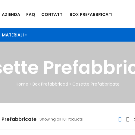
AZIENDA
FAQ
CONTATTI
BOX PREFABBRICATI
MATERIALI
ette Prefabbri
Home
»
Box Prefabbricati
»
Casette Prefabbricate
 Prefabbricate
Showing all 10 Products