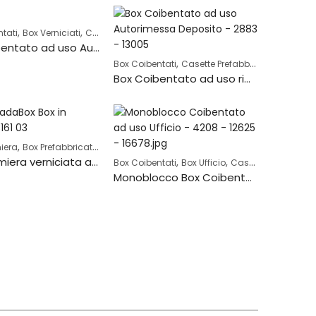
,
,
,
tati
Box Verniciati
Casette Prefabbricate
Garage Prefabbricati
Box Coibentato ad uso Autorimessa con tettoia – 3313
ricate
,
,
Box Coibentati
Casette Prefabbricate
Garage P
Box Coibentato ad uso rimessaggio Moto o Deposito -2883
,
,
,
iera
Box Prefabbricati
Casette Prefabbricate
Garage Prefabbricati
Box in lamiera verniciata ad uso autorimessa – 3161
,
,
refabbricati
Box Coibentati
Box Ufficio
Casette Prefabbricate
Monoblocco Box Coibentato ad uso Ufficio Guardiola – 4208
,
,
,
,
,
a
Box in Legno
Box Ufficio
Box Verniciati
Casette Prefabbricate
Container