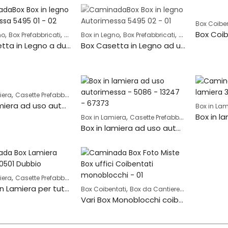
Box Coiben
,
,
,
,
no
Box Prefabbricati
Casette Prefabbricate
Box in Legno
Box Prefabbricati
Casette Prefabb
Box Casetta in Legno a due falde ad uso ripostiglio – 5495-1
Box Casetta in Legno ad una falda ad uso deposito – 5495-2
,
iera
Casette Prefabbricate
Box in lamiera ad uso autorimessa – 4134
Box in Lam
,
,
Box in Lamiera
Casette Prefabbricate
Garage P
Box in lamiera ad uso autorimessa – 5086
,
,
iera
Casette Prefabbricate
Garage Prefabbricati
Vari Box in Lamiera per tutte le necessità
,
,
Box Coibentati
Box da Cantiere
Box in Lamier
Vari Box Monoblocchi coibentati per tutti gli usi e le necessità