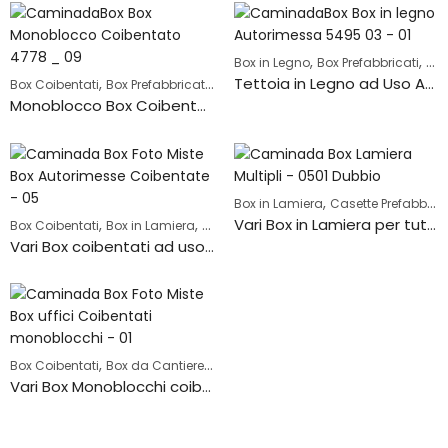
,
,
Box in Legno
Box Prefabbricati
Gar
Tettoia in Legno ad Uso Autorimessa – 5495-3
,
,
,
Box Coibentati
Box Prefabbricati
Box Ufficio
Box Verniciati
Monoblocco Box Coibentato Verniciato ad uso Ufficio – 4778
,
Box in Lamiera
Casette Prefabbricate
Vari Box in Lamiera per tutte le necessità
,
,
,
,
Box Coibentati
Box in Lamiera
Box in Legno
Box Verniciati
Garage Pref
Vari Box coibentati ad uso Autorimessa e per tutte le necessità
,
,
,
,
Box Coibentati
Box da Cantiere
Box in Lamiera
Box in Legno
Box Uffici
Vari Box Monoblocchi coibentati per tutti gli usi e le necessità