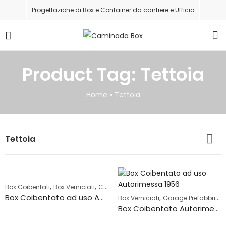
Progettazione di Box e Container da cantiere e Ufficio
Product Tag: Tettoia
Home
»
Tettoia
Tettoia
,
,
,
Box Coibentati
Box Verniciati
Casette Prefabbricate
Garage Prefabbric
Box Coibentato ad uso Autorimessa con tettoia – 3313
,
Box Verniciati
Garage Prefabbricati
Box Coibentato Autorimessa -1956