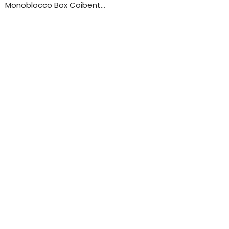
Monoblocco Box Coibentato USATO ad uso Ufficio – 5975