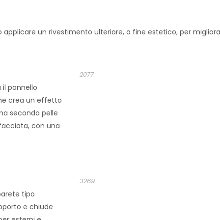
applicare un rivestimento ulteriore, a fine estetico, per migliorar
2077
 il pannello
che crea un effetto
na seconda pelle
facciata, con una
3269
parete tipo
upporto e chiude
per esterni e