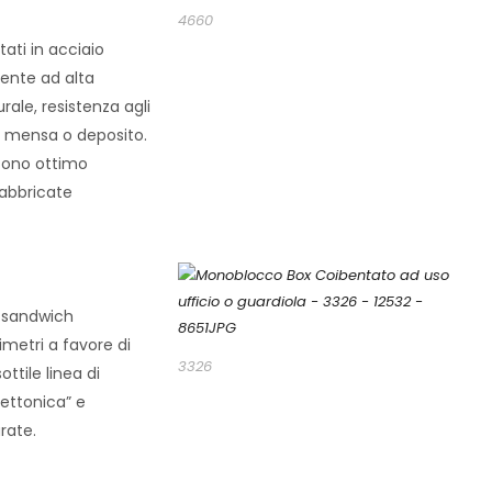
4660
ati in acciaio
ente ad alta
rale, resistenza agli
o, mensa o deposito.
iscono ottimo
fabbricate
o sandwich
metri a favore di
3326
tile linea di
tettonica” e
urate.