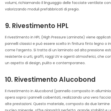
volumi, richiamando il linguaggio delle facciate ventilate 
valorizzando moduli prefabbricati di pregio.
9. Rivestimento HPL
Il rivestimento in HPL (High Pressure Laminate) viene applic
pannelli classici e può essere scelto in finitura finto legno o i
come l’argento. Si tratta di un laminato ad alta pressione 
resistente a urti, graffi, raggi UV e agenti atmosferici, che c
un aspetto di design, pulito e contemporaneo.
10. Rivestimento Alucobond
Il rivestimento in Alucobond (pannello composito in allumini
opera sopra i pannelli coibentati, realizzando una vera facci
alte prestazioni. Questo materiale, composto da due lamine d
nucleo minerale, offre planarità perfetta, grande stabilità 