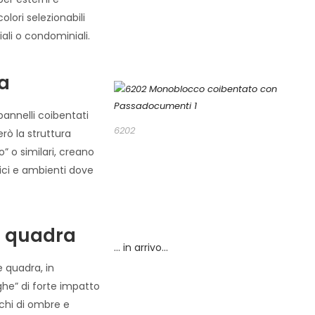
lori selezionabili
iali o condominiali.
ra
pannelli coibentati
6202
rò la struttura
o” o similari, creano
tici e ambienti dove
ne quadra
… in arrivo…
e quadra, in
he” di forte impatto
ochi di ombre e