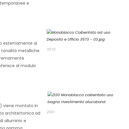
contemporanee e
ato esternamente ai
3573
n tonalità metalliche
estremamente
onferisce al modulo
o) viene montato in
2130
ata architettonica ad
i alluminio e
e una gamma