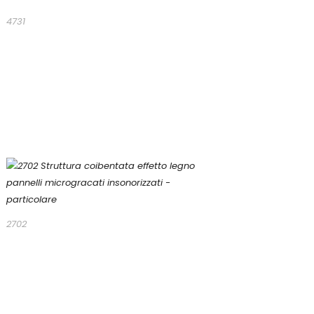
4731
2702