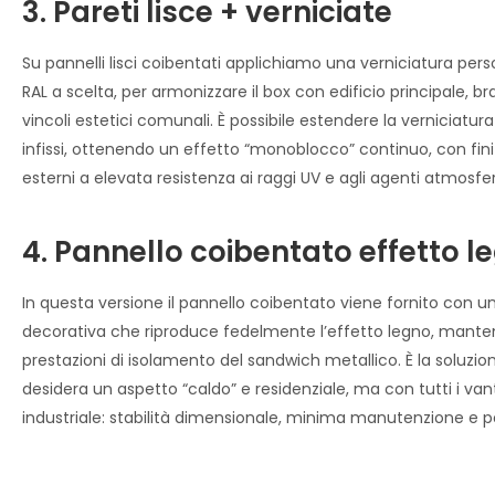
3. Pareti lisce + verniciate
Su pannelli lisci coibentati applichiamo una verniciatura perso
RAL a scelta, per armonizzare il box con edificio principale, b
vincoli estetici comunali. È possibile estendere la verniciatu
infissi, ottenendo un effetto “monoblocco” continuo, con fini
esterni a elevata resistenza ai raggi UV e agli agenti atmosfer
4. Pannello coibentato effetto l
In questa versione il pannello coibentato viene fornito con un
decorativa che riproduce fedelmente l’effetto legno, mante
prestazioni di isolamento del sandwich metallico. È la soluzio
desidera un aspetto “caldo” e residenziale, ma con tutti i va
industriale: stabilità dimensionale, minima manutenzione e p