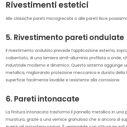
Rivestimenti estetici
Alle classiche pareti microgrecate o alle pareti lisce possiamo 
5. Rivestimento pareti ondulate
Il rivestimento ondulato prevede l’applicazione esterna, sopra
coibentato, di una lamiera simil-alluminio profilata a onde, 
industriale moderno e dinamico. Questo sistema aggiunge u
metallica, migliorando protezione meccanica e durata della 
superficie facilmente lavabile e resistente alla corrosione.
6. Pareti intonacate
La finitura intonacata trasforma il pannello metallico in una 
muratura, grazie a una vernice granulosa che si ancora al s
eventuali microfessurazioni. È verniciabile con pitture murali 