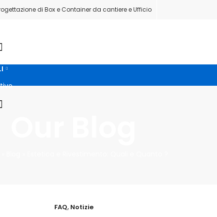
rogettazione di Box e Container da cantiere e Ufficio
I
I
tivo
Our Blog
»
Blog
»
Estetica e Rivestimento: Quali e Quanto ?
FAQ
,
Notizie