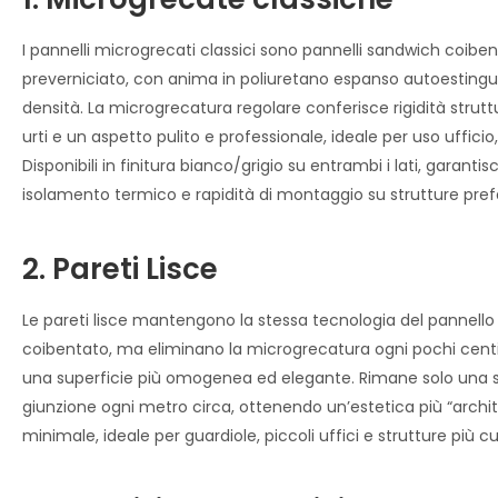
I pannelli microgrecati classici sono pannelli sandwich coibent
preverniciato, con anima in poliuretano espanso autoestingu
densità. La microgrecatura regolare conferisce rigidità struttu
urti e un aspetto pulito e professionale, ideale per uso uffici
Disponibili in finitura bianco/grigio su entrambi i lati, garant
isolamento termico e rapidità di montaggio su strutture pre
2. Pareti Lisce
Le pareti lisce mantengono la stessa tecnologia del pannell
coibentato, ma eliminano la microgrecatura ogni pochi centi
una superficie più omogenea ed elegante. Rimane solo una sot
giunzione ogni metro circa, ottenendo un’estetica più “archi
minimale, ideale per guardiole, piccoli uffici e strutture più c