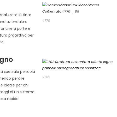
nalizzata in tinta
4778
rand aziendale o
ra anche a porte e
tura protettiva per
ici
egno
a speciale pellicola
2702
nendo però le
ne ideale per chi
ntaggi di un sistema
osa rapida