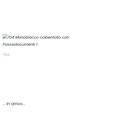
704
… in arrivo…