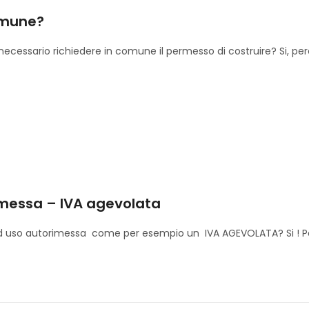
omune?
essario richiedere in comune il permesso di costruire? Si, perché
rimessa – IVA agevolata
x ad uso autorimessa come per esempio un IVA AGEVOLATA? Si ! Per