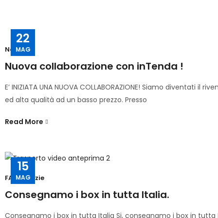
22
Notizie
MAG
Nuova collaborazione con inTenda !
E’ INIZIATA UNA NUOVA COLLABORAZIONE! Siamo diventati il riven
ed alta qualità ad un basso prezzo. Presso
Read More
15
MAG
FAQ
,
Notizie
Consegnamo i box in tutta Italia.
Consegnamo i box in tutta Italia Si, consegnamo i box in tutta