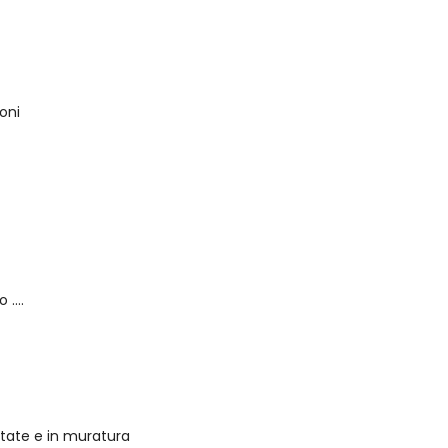
oni
o ….
entate e in muratura