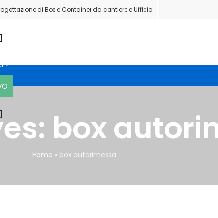
rogettazione di Box e Container da cantiere e Ufficio
I
I
IVO
ves: box autor
Home
»
box autorimessa