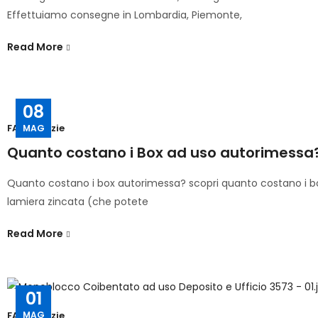
Effettuiamo consegne in Lombardia, Piemonte,
Read More
08
FAQ
,
Notizie
MAG
Quanto costano i Box ad uso autorimessa
Quanto costano i box autorimessa? scopri quanto costano i bo
lamiera zincata (che potete
Read More
01
MAG
FAQ
,
Notizie