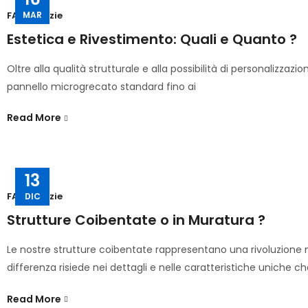
MAR
FAQ
,
Notizie
Estetica e Rivestimento: Quali e Quanto ?
Oltre alla qualità strutturale e alla possibilità di personalizzaz
pannello microgrecato standard fino ai
Read More
13
FAQ
,
Notizie
DIC
Strutture Coibentate o in Muratura ?
Le nostre strutture coibentate rappresentano una rivoluzione ne
differenza risiede nei dettagli e nelle caratteristiche uniche c
Read More