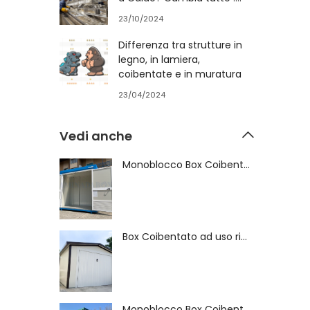
23/10/2024
Differenza tra strutture in
legno, in lamiera,
coibentate e in muratura
23/04/2024
Vedi anche
Monoblocco Box Coibentato ad uso Locale Tecnico - 4189
Box Coibentato ad uso rimessaggio Moto o Deposito -2883
Monoblocco Box Coibentato Verniciato ad uso Ufficio - 4778