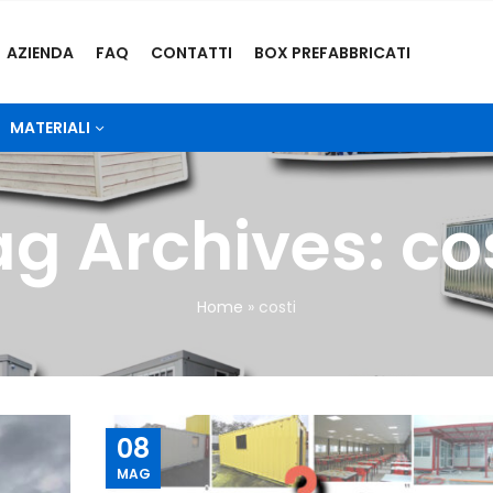
AZIENDA
FAQ
CONTATTI
BOX PREFABBRICATI
MATERIALI
g Archives: co
Home
»
costi
08
MAG