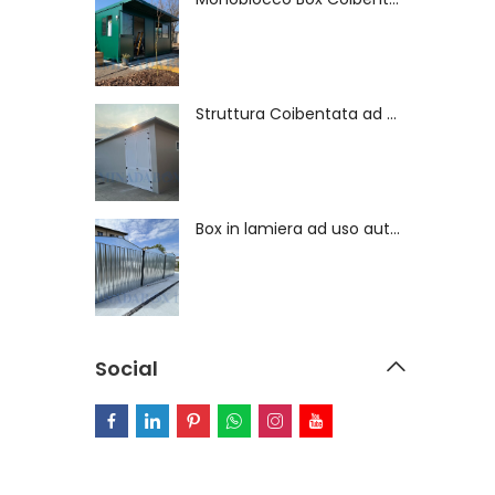
Struttura Coibentata ad uso Deposito - 4429
Box in lamiera ad uso autorimessa - 4134
Social