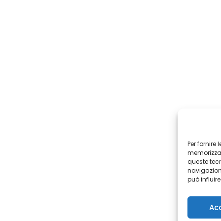
Per fornire
memorizzare
queste tec
navigazione
può influir
Ac