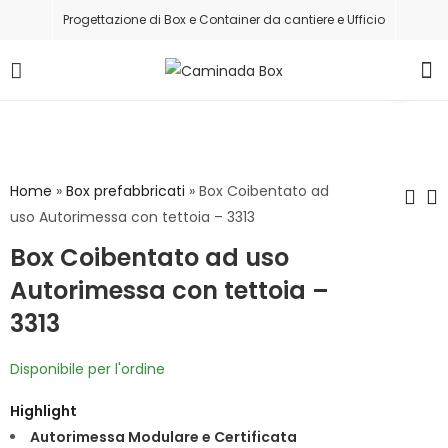
Progettazione di Box e Container da cantiere e Ufficio
Home
»
Box prefabbricati
»
Box Coibentato ad
uso Autorimessa con tettoia – 3313
Box Coibentato ad uso
Vari Box
Monoblocco Box
coibentati ad uso
Coibentato ad
Autorimessa con tettoia –
Autorimessa e
uso Ufficio
3313
per tutte le
sopraelevato -
necessità
3520
Disponibile per l'ordine
Highlight
Autorimessa Modulare e Certificata