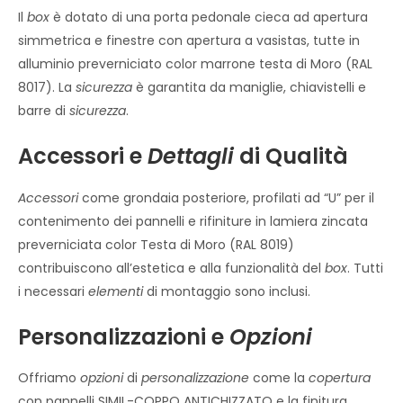
Il
box
è dotato di una porta pedonale cieca ad apertura
simmetrica e finestre con apertura a vasistas, tutte in
alluminio preverniciato color marrone testa di Moro (RAL
8017). La
sicurezza
è garantita da maniglie, chiavistelli e
barre di
sicurezza
.
Accessori e
Dettagli
di Qualità
Accessori
come grondaia posteriore, profilati ad “U” per il
contenimento dei pannelli e rifiniture in lamiera zincata
preverniciata color Testa di Moro (RAL 8019)
contribuiscono all’estetica e alla funzionalità del
box
. Tutti
i necessari
elementi
di montaggio sono inclusi.
Personalizzazioni e
Opzioni
Offriamo
opzioni
di
personalizzazione
come la
copertura
con pannelli SIMIL-COPPO ANTICHIZZATO e la finitura