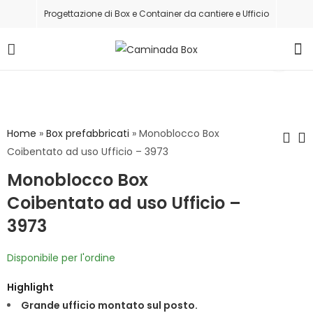
Progettazione di Box e Container da cantiere e Ufficio
Home
»
Box prefabbricati
»
Monoblocco Box
Coibentato ad uso Ufficio – 3973
Monoblocco Box
Monoblocco Box
Monoblocco Box
Coibentato ad
Coibentato ad
Coibentato ad uso Ufficio –
uso Ufficio - 3079
uso Ufficio -
3973
CAMIBOX-MON-
4112
Disponibile per l'ordine
Highlight
Grande ufficio montato sul posto.