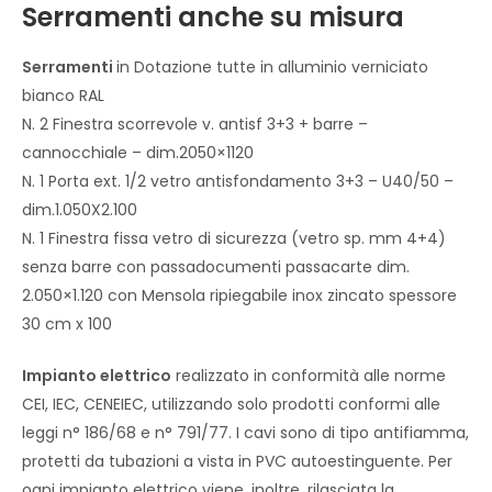
Serramenti anche su misura
Serramenti
in Dotazione tutte in alluminio verniciato
bianco RAL
N. 2 Finestra scorrevole v. antisf 3+3 + barre –
cannocchiale – dim.2050×1120
N. 1 Porta ext. 1/2 vetro antisfondamento 3+3 – U40/50 –
dim.1.050X2.100
N. 1 Finestra fissa vetro di sicurezza (vetro sp. mm 4+4)
senza barre con passadocumenti passacarte dim.
2.050×1.120 con Mensola ripiegabile inox zincato spessore
30 cm x 100
Impianto elettrico
realizzato in conformità alle norme
CEI, IEC, CENEIEC, utilizzando solo prodotti conformi alle
leggi n° 186/68 e n° 791/77. I cavi sono di tipo antifiamma,
protetti da tubazioni a vista in PVC autoestinguente. Per
ogni impianto elettrico viene, inoltre, rilasciata la