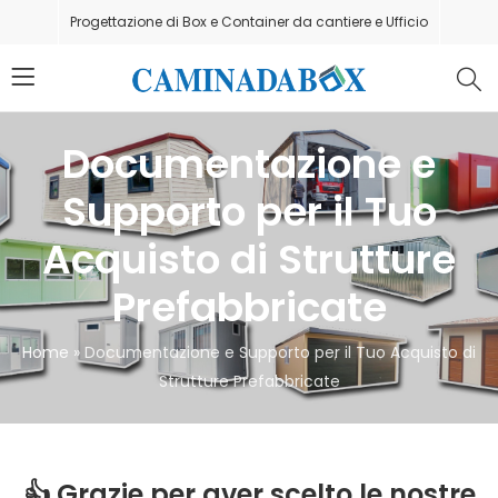
Progettazione di Box e Container da cantiere e Ufficio
Documentazione e
Supporto per il Tuo
Acquisto di Strutture
Prefabbricate
Home
»
Documentazione e Supporto per il Tuo Acquisto di
Strutture Prefabbricate
👍
Grazie per aver scelto le nostre